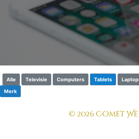
Alle
Televisie
Computers
Tablets
Laptop
Merk
© 2026 Comet Web