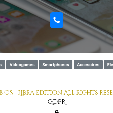
s
Videogames
Smartphones
Accesoires
El
 OS - Libra edition All rights res
GDPR