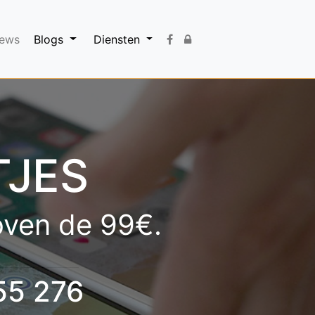
iews
Blogs
Diensten
TJES
boven de 99€.
55 276