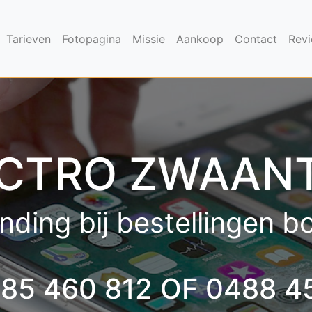
Tarieven
Fotopagina
Missie
Aankoop
Contact
Rev
CTRO ZWAAN
nding bij bestellingen 
485 460 812 OF 0488 4