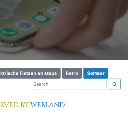
ektrische Fietsen en steps
Retro
Sorteer
erved by
webland