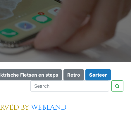
ektrische Fietsen en steps
Retro
Sorteer
erved by
webland