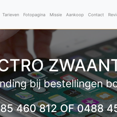
Tarieven
Fotopagina
Missie
Aankoop
Contact
Rev
CTRO ZWAAN
nding bij bestellingen 
485 460 812 OF 0488 4