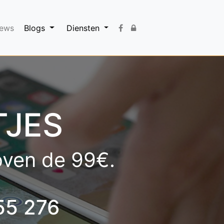
iews
Blogs
Diensten
TJES
boven de 99€.
55 276