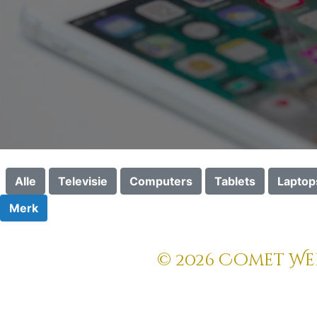
Alle
Televisie
Computers
Tablets
Laptop
Merk
© 2026 Comet Web