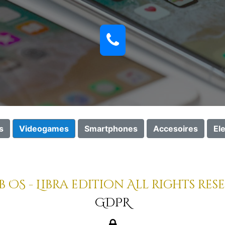
s
Videogames
Smartphones
Accesoires
El
 OS - Libra edition All rights res
GDPR