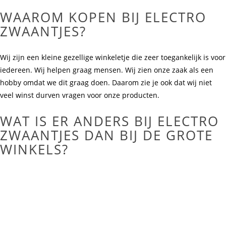
WAAROM KOPEN BIJ ELECTRO
ZWAANTJES?
Wij zijn een kleine gezellige winkeletje die zeer toegankelijk is voor
iedereen. Wij helpen graag mensen. Wij zien onze zaak als een
hobby omdat we dit graag doen. Daarom zie je ook dat wij niet
veel winst durven vragen voor onze producten.
WAT IS ER ANDERS BIJ ELECTRO
ZWAANTJES DAN BIJ DE GROTE
WINKELS?
Wij baseren ons vooral op bijna nieuwe toestellen. Wij kunnen
niet concurreren met de grote winkels, maar de bijna nieuwe
toestellen die wij meestal aanbieden zijn in prijskwaliteit zeer
interessant om te overwegen. Alsook hebben we soms nieuwe
producten die dan automatisch goedkoper zijn dan de grote