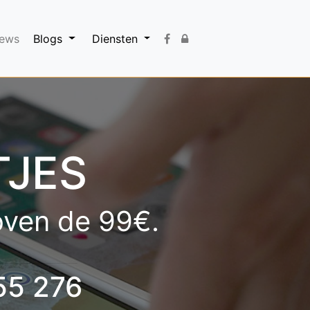
iews
Blogs
Diensten
TJES
boven de 99€.
55 276