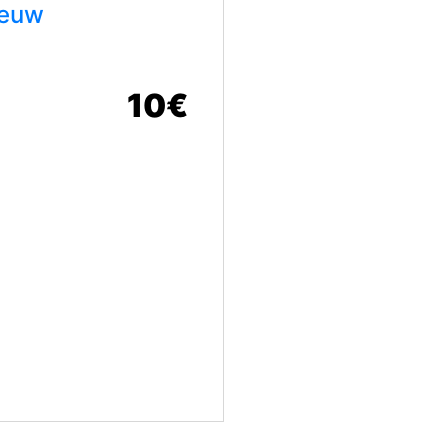
ieuw
10€