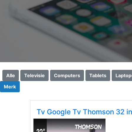
Alle
Televisie
Computers
Tablets
Laptop
Merk
Tv Google Tv Thomson 32 i