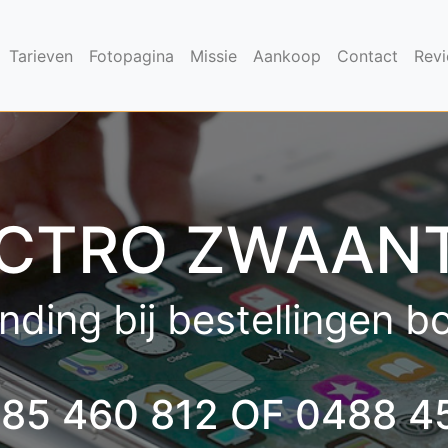
Tarieven
Fotopagina
Missie
Aankoop
Contact
Rev
CTRO ZWAAN
nding bij bestellingen 
485 460 812 OF 0488 4