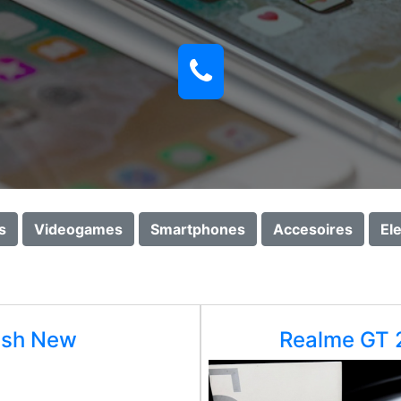
s
Videogames
Smartphones
Accesoires
El
nsh New
Realme GT 